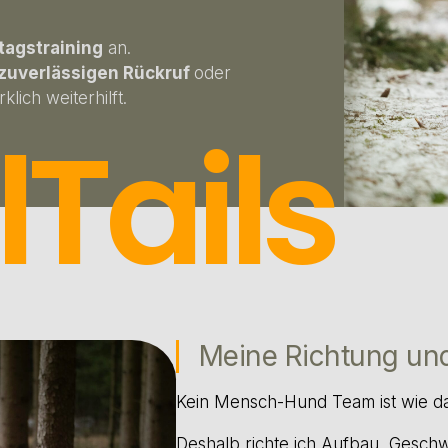
ltagstraining
an.
zuverlässigen Rückruf
oder
lich weiterhilft.
lTails
Meine Richtung und
Kein Mensch-Hund Team ist wie das
Deshalb richte ich Aufbau, Geschwi