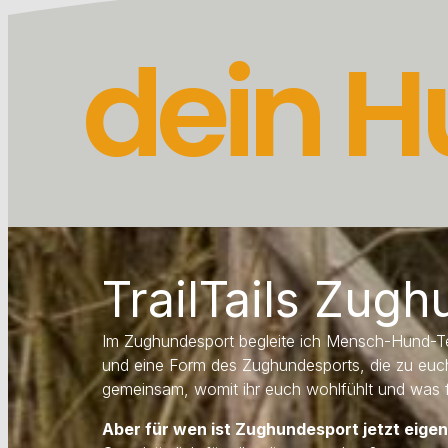
dein H
TrailTails Zugh
Im Zughundesport begleite ich Mensch-Hund-Te
und eine Form des Zughundesports, die zu euch
gemeinsam, womit ihr euch wohlfühlt und was fü
Aber für wen ist Zughundesport jetzt eigen