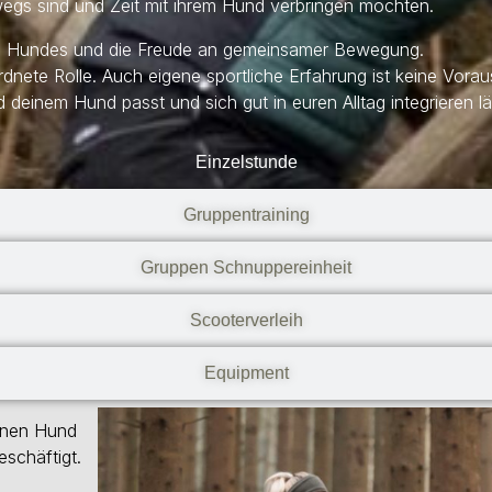
rwegs sind und Zeit mit ihrem Hund verbringen möchten.
des Hundes und die Freude an gemeinsamer Bewegung.
dnete Rolle. Auch eigene sportliche Erfahrung ist keine Vora
d deinem Hund passt und sich gut in euren Alltag integrieren lä
Einzelstunde
Gruppentraining
Gruppen Schnuppereinheit
Scooterverleih
Equipment
einen Hund
schäftigt.