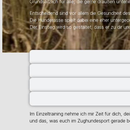
Grundsätzlich für alle, die gerne draußen unte
Entscheidend sind vor allem die Gesundheit 
Die Hunderasse spielt dabei eine eher untergeor
Der Einstieg wird so gestaltet, dass er zu dir un
Im Einzeltraining nehme ich mir Zeit für dich, d
und das, was euch im Zughundesport gerade be