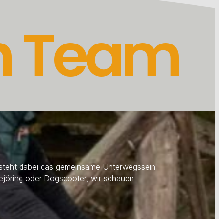
in Team
 steht dabei das gemeinsame Unterwegssein
kejöring oder Dogscooter, wir schauen