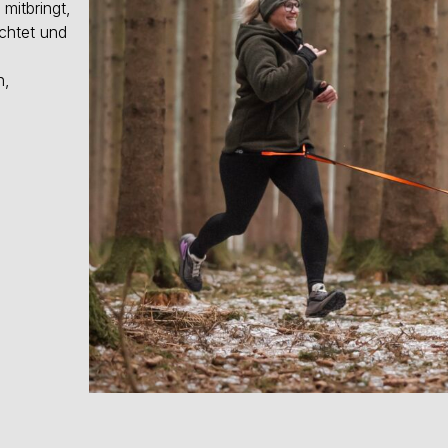
 mitbringt,
chtet und
h,