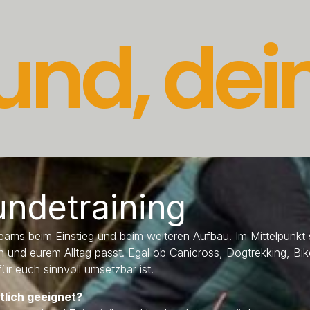
und, de
undetraining
ams beim Einstieg und beim weiteren Aufbau. Im Mittelpunkt
 und eurem Alltag passt. Egal ob Canicross, Dogtrekking, Bi
r euch sinnvoll umsetzbar ist.
tlich geeignet?